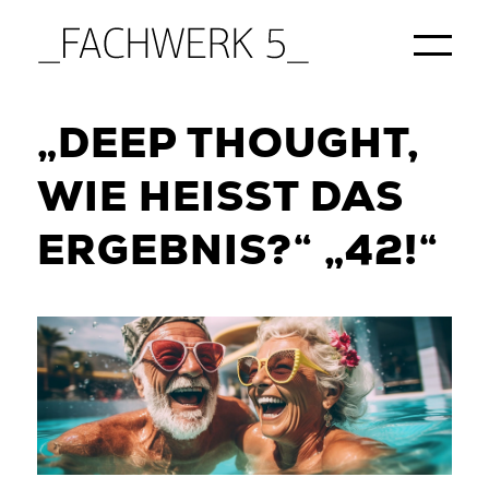
Startseite
/
Agentur
/
Blog
/
Veranstaltungen
/
„Deep Thought, wie heißt das Ergebnis?“ „42!“
„DEEP THOUGHT,
WIE HEISST DAS E
RGEBNIS?“ „42!“