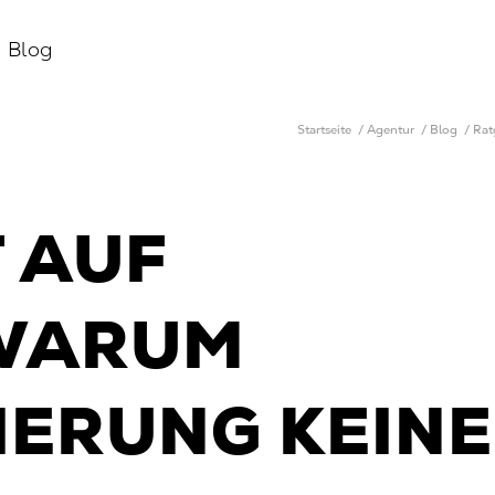
Blog
Startseite
/
Agentur
/
Blog
/
Rat
 AUF
 WARUM
IERUNG KEINE