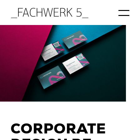
Startseite
/
Projekte
/
Corporate Relaunch nemensis ag
CORPO­RATE