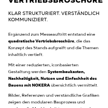
VERTRIEBSBROSCHÜRE
Mehrfamilienhauses
Auszeichnungen, Zertifikate und
KLAR STRUKTURIERT. VERSTÄNDLICH
Sicherheitsstandards
KOMMUNIZIERT.
Ein großformatiger, quadratischer
Screen
Ergänzend zum Messeauftritt entstand eine
ergänzt die Präsentation mit einem
quadratische Vertriebsbroschüre
, die das
Imagefilm, der die Inhalte anschaulich
Konzept des Stands aufgreift und die Themen
vermittelt. Rückzugsräume und Meetingzonen
inhaltlich vertieft.
bieten Raum für persönliche Gespräche,
während ein Tresen – gestaltet wie eine Bar –
Mit einer reduzierten, iconbasierten
den kommunikativen Mittelpunkt bildet.
Gestaltung werden
Systembaukasten,
Nachhaltigkeit, Nutzen und Einfachheit des
Der länglich angelegte Stand vermittelt
Bauens mit NOKERA
übersichtlich vermittelt.
Größe, Offenheit und eine klare
Marktpositionierung im modernen
Bilder, Referenzen und verständliche Grafiken
Wohnungsbau.
zeigen den modularen Bauprozess und