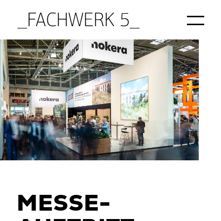
Startseite
/
Projekte
/
NOKERA Messeauftritt
MESSE­